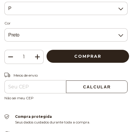
Cor
ALTERAR CEP
Entregas para o CEP:
Meios de envio
CALCULAR
Não sei meu CEP
Compra protegida
Seus dados cuidados durante toda a compra.