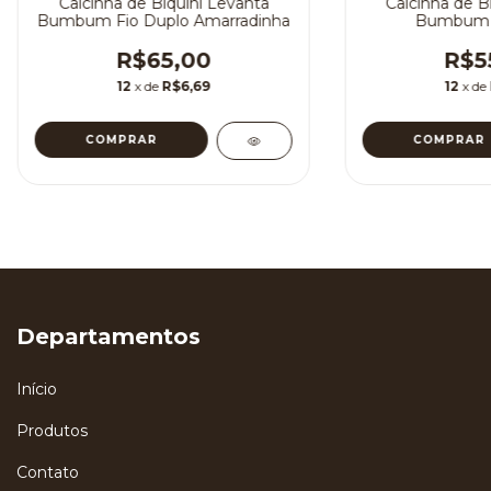
Calcinha de Biquíni Levanta
Calcinha de B
Bumbum Fio Duplo Amarradinha
Bumbum F
R$65,00
R$5
12
x de
R$6,69
12
x de
COMPRAR
COMPRAR
Departamentos
Início
Produtos
Contato