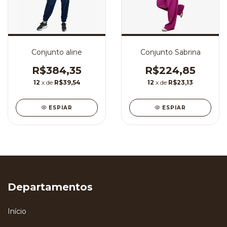
Conjunto aline
Conjunto Sabrina
R$384,35
R$224,85
12
x de
R$39,54
12
x de
R$23,13
ESPIAR
ESPIAR
Departamentos
Início