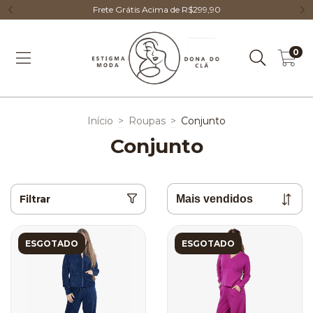
Frete Grátis Acima de R$299,90
0
Início
>
Roupas
>
Conjunto
Conjunto
Filtrar
ESGOTADO
ESGOTADO