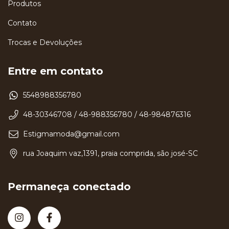
Produtos
Contato
Trocas e Devoluções
Entre em contato
5548988356780
48-30346708 / 48-988356780 / 48-984876316
Estigmamoda@gmail.com
rua Joaquim vaz,1391, praia comprida, são josé-SC
Permaneça conectado