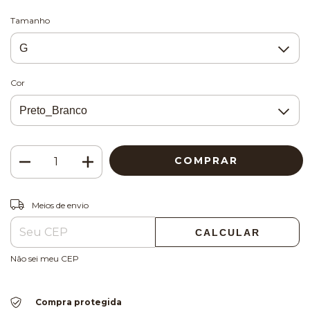
Tamanho
Cor
ALTERAR CEP
Entregas para o CEP:
Meios de envio
CALCULAR
Não sei meu CEP
Compra protegida