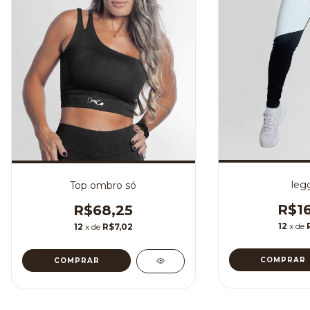
leg
Top ombro só
R$16
R$68,25
12
x de
12
x de
R$7,02
COMPRAR
COMPRAR