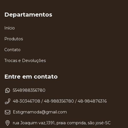
Departamentos
Início
Produtos
Contato
Trocas e Devoluções
Entre em contato
5548988356780
48-30346708 / 48-988356780 / 48-984876316
Estigmamoda@gmail.com
rua Joaquim vaz,1391, praia comprida, são josé-SC