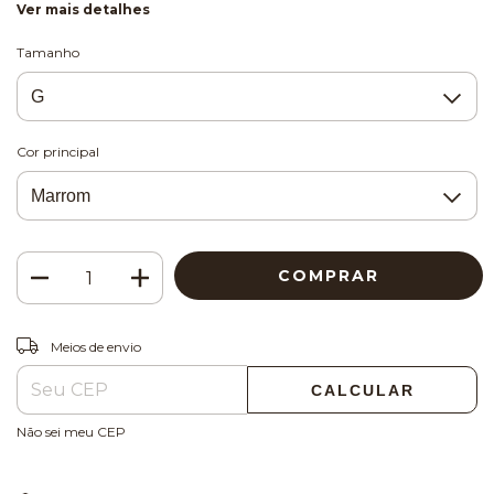
Ver mais detalhes
Tamanho
Cor principal
ALTERAR CEP
Entregas para o CEP:
Meios de envio
CALCULAR
Não sei meu CEP