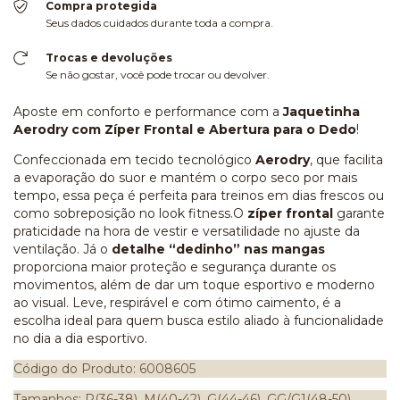
Compra protegida
Seus dados cuidados durante toda a compra.
Trocas e devoluções
Se não gostar, você pode trocar ou devolver.
Aposte em conforto e performance com a
Jaquetinha
Aerodry com Zíper Frontal e Abertura para o Dedo
!
Confeccionada em tecido tecnológico
Aerodry
, que facilita
a evaporação do suor e mantém o corpo seco por mais
tempo, essa peça é perfeita para treinos em dias frescos ou
como sobreposição no look fitness.O
zíper frontal
garante
praticidade na hora de vestir e versatilidade no ajuste da
ventilação. Já o
detalhe “dedinho” nas mangas
proporciona maior proteção e segurança durante os
movimentos, além de dar um toque esportivo e moderno
ao visual. Leve, respirável e com ótimo caimento, é a
escolha ideal para quem busca estilo aliado à funcionalidade
no dia a dia esportivo.
Código do Produto: 6008605
Tamanhos: P(36-38), M(40-42), G(44-46), GG/G1(48-50)