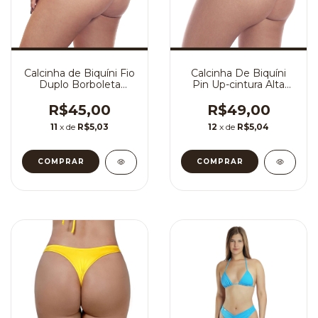
Calcinha de Biquíni Fio
Calcinha De Biquíni
Duplo Borboleta
Pin Up-cintura Alta
Laterais Dupla
Retro hot Pants
R$45,00
R$49,00
11
x de
R$5,03
12
x de
R$5,04
COMPRAR
COMPRAR