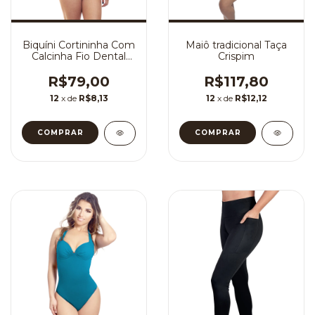
Biquíni Cortininha Com
Maiô tradicional Taça
Calcinha Fio Dental
Crispim
Simples Sem Bojo
R$79,00
R$117,80
12
x de
R$8,13
12
x de
R$12,12
COMPRAR
COMPRAR