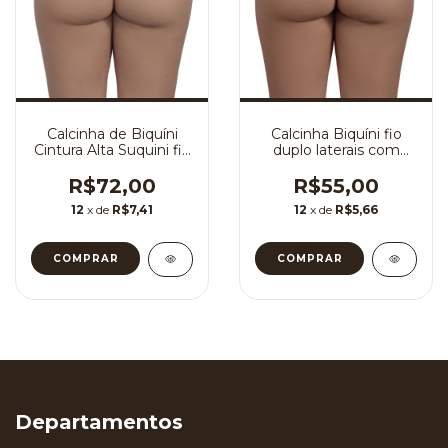
Calcinha de Biquíni
Calcinha Biquíni fio
Cintura Alta Suquini fio
duplo laterais com
duplo
elástico embutido
R$72,00
R$55,00
12
x de
R$7,41
12
x de
R$5,66
COMPRAR
COMPRAR
Departamentos