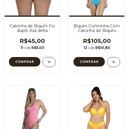
Calcinha de Biquíni Fio
Biquíni Cortininha Com
duplo Asa delta
Calcinha de Biquíni
Levanta Bumbum Fio
Duplo
R$45,00
R$105,00
11
x de
R$5,03
12
x de
R$10,80
COMPRAR
COMPRAR