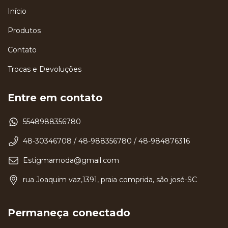
Início
Produtos
Contato
Trocas e Devoluções
Entre em contato
5548988356780
48-30346708 / 48-988356780 / 48-984876316
Estigmamoda@gmail.com
rua Joaquim vaz,1391, praia comprida, são josé-SC
Permaneça conectado