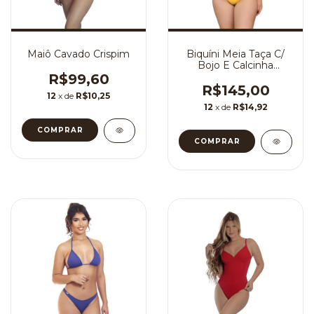
Maiô Cavado Crispim
Biquíni Meia Taça C/
Bojo E Calcinha
Empina Bumbum Alta
R$99,60
R$145,00
12
x de
R$10,25
12
x de
R$14,92
COMPRAR
COMPRAR