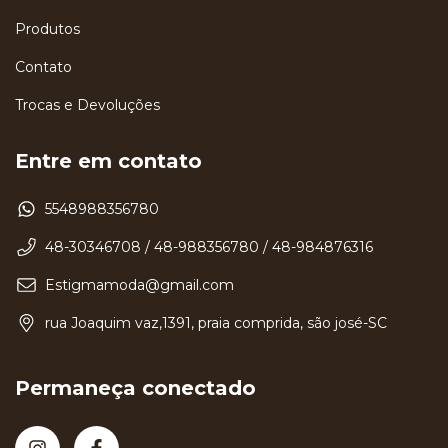
Produtos
Contato
Trocas e Devoluções
Entre em contato
5548988356780
48-30346708 / 48-988356780 / 48-984876316
Estigmamoda@gmail.com
rua Joaquim vaz,1391, praia comprida, são josé-SC
Permaneça conectado