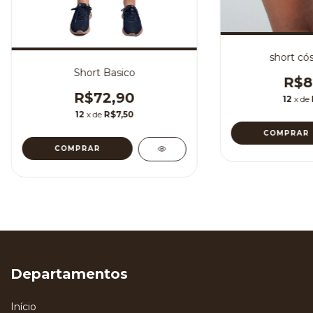
short có
Short Basico
R$8
R$72,90
12
x de
12
x de
R$7,50
COMPRAR
COMPRAR
Departamentos
Início