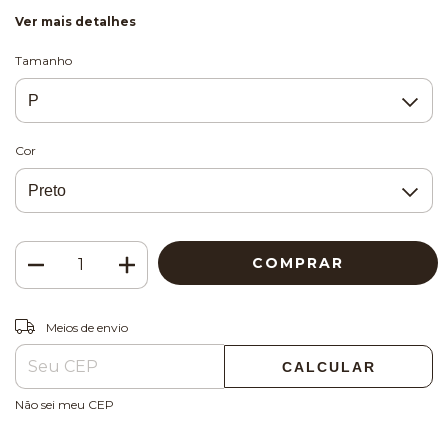
Ver mais detalhes
Tamanho
Cor
ALTERAR CEP
Entregas para o CEP:
Meios de envio
CALCULAR
Não sei meu CEP