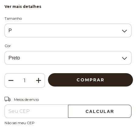
Ver mais detalhes
Tamanho
Cor
ALTERAR CEP
Entregas para o CEP:
Meios de envio
CALCULAR
Não sei meu CEP