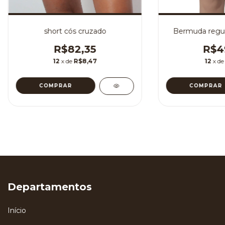
short cós cruzado
Bermuda regulá
R$82,35
R$4
12
x de
R$8,47
12
x d
COMPRAR
COMPRAR
Departamentos
Início