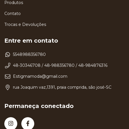
Produtos
Contato
Trocas e Devoluções
Entre em contato
5548988356780
48-30346708 / 48-988356780 / 48-984876316
Estigmamoda@gmail.com
rua Joaquim vaz,1391, praia comprida, são josé-SC
Permaneça conectado